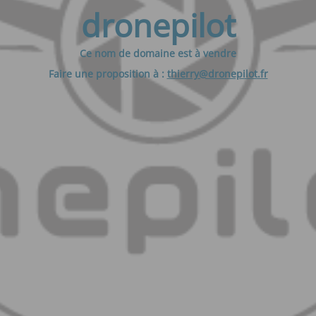
dronepilot
Ce nom de domaine est à vendre
Faire une proposition à :
thierry@dronepilot.fr