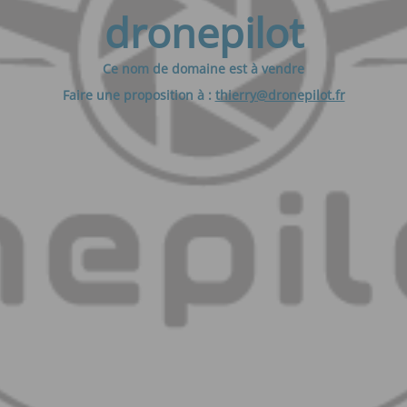
dronepilot
Ce nom de domaine est à vendre
Faire une proposition à :
thierry@dronepilot.fr