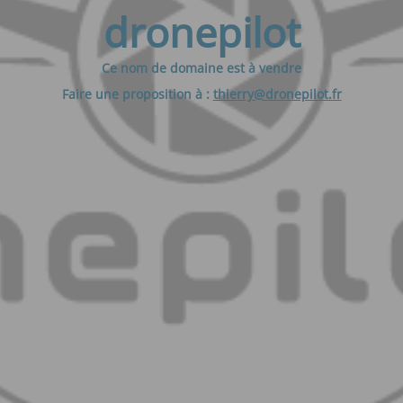
dronepilot
Ce nom de domaine est à vendre
Faire une proposition à :
thierry@dronepilot.fr