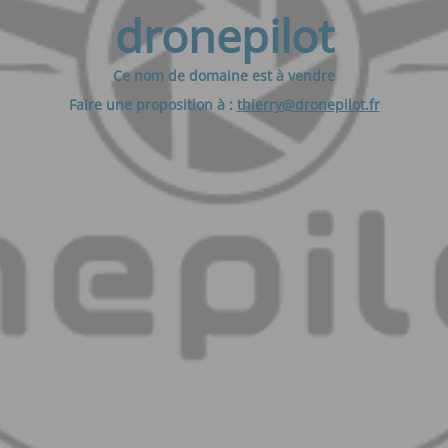
dronepilot
Ce nom de domaine est à vendre
Faire une proposition à :
thierry@dronepilot.fr