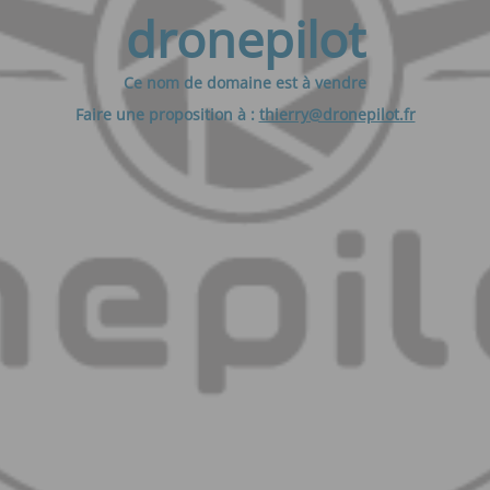
dronepilot
Ce nom de domaine est à vendre
Faire une proposition à :
thierry@dronepilot.fr