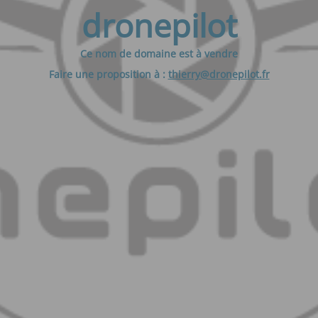
dronepilot
Ce nom de domaine est à vendre
Faire une proposition à :
thierry@dronepilot.fr