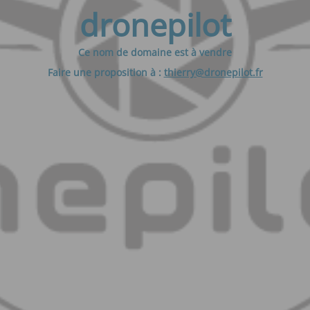
dronepilot
Ce nom de domaine est à vendre
Faire une proposition à :
thierry@dronepilot.fr