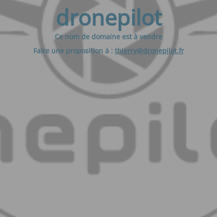
dronepilot
Ce nom de domaine est à vendre
Faire une proposition à :
thierry@dronepilot.fr